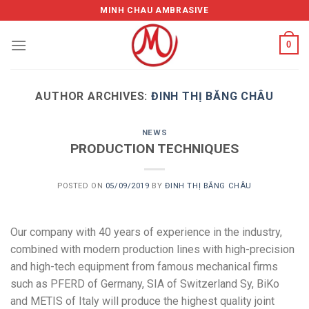
Skip
MINH CHAU AMBRASIVE
to
content
0
AUTHOR ARCHIVES:
ĐINH THỊ BĂNG CHÂU
NEWS
PRODUCTION TECHNIQUES
POSTED ON
05/09/2019
BY
ĐINH THỊ BĂNG CHÂU
Our company with 40 years of experience in the industry,
combined with modern production lines with high-precision
and high-tech equipment from famous mechanical firms
such as PFERD of Germany, SIA of Switzerland Sy, BiKo
and METIS of Italy will produce the highest quality joint