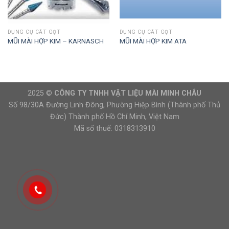
DỤNG CỤ CẮT GỌT
DỤNG CỤ CẮT GỌT
MŨI MÀI HỢP KIM – KARNASCH
MŨI MÀI HỢP KIM ATA
2025 ©
CÔNG TY TNHH VẬT LIỆU MÀI MINH CHÂU
Số 98/30A Đường Linh Đông, Phường Hiệp Bình (Thành phố Thủ
Đức) Thành phố Hồ Chí Minh, Việt Nam
Mã số thuế: 0318313910