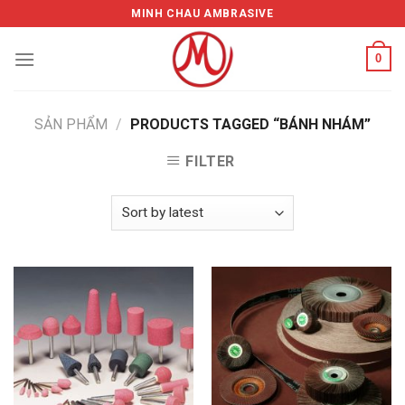
Skip
MINH CHAU AMBRASIVE
to
content
0
SẢN PHẨM
/
PRODUCTS TAGGED “BÁNH NHÁM”
FILTER