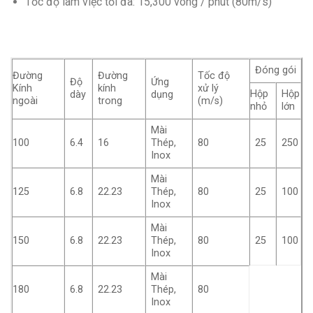
Tốc độ làm việc tối đa: 15,300 vòng / phút (80m/s)
Đóng gói
Đường
Đường
Tốc độ
Độ
Ứng
Kính
kính
xử lý
Hộp
Hộp
dày
dụng
ngoài
trong
(m/s)
nhỏ
lớn
Mài
100
6.4
16
Thép,
80
25
250
Inox
Mài
125
6.8
22.23
Thép,
80
25
100
Inox
Mài
150
6.8
22.23
Thép,
80
25
100
Inox
Mài
180
6.8
22.23
Thép,
80
Inox